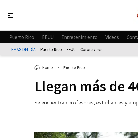
Puerto Rico
EEUU
Entretenimiento
Videos
Cont
TEMAS DEL DÍA
Puerto Rico
EEUU
Coronavirus
Home
Puerto Rico
Llegan más de 4
Se encuentran profesores, estudiantes y empl