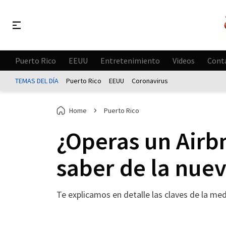
Puerto Rico
EEUU
Entretenimiento
Videos
Cont
TEMAS DEL DÍA
Puerto Rico
EEUU
Coronavirus
Home
Puerto Rico
¿Operas un Airb
saber de la nue
Te explicamos en detalle las claves de la me