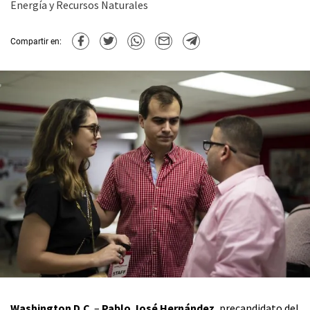
Energía y Recursos Naturales
Compartir en:
Washington D.C
. –
Pablo José Hernández
, precandidato del