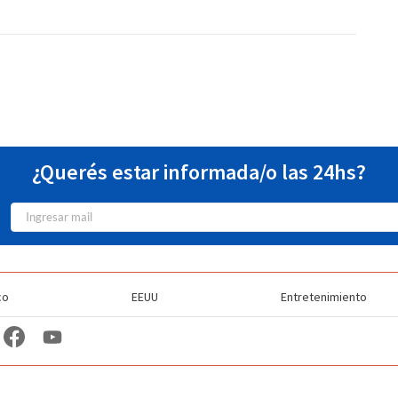
¿Querés estar informada/o las 24hs?
co
EEUU
Entretenimiento
TV Station Profiles