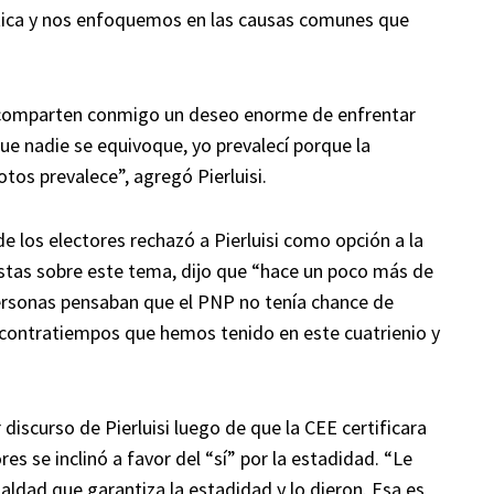
lítica y nos enfoquemos en las causas comunes que
a comparten conmigo un deseo enorme de enfrentar
que nadie se equivoque, yo prevalecí porque la
tos prevalece”, agregó Pierluisi.
e los electores rechazó a Pierluisi como opción a la
istas sobre este tema, dijo que “hace un poco más de
ersonas pensaban que el PNP no tenía chance de
s contratiempos que hemos tenido en este cuatrienio y
discurso de Pierluisi luego de que la CEE certificara
es se inclinó a favor del “sí” por la estadidad. “Le
aldad que garantiza la estadidad y lo dieron. Esa es