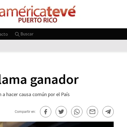
Buscar
acto
oclama ganador
n a hacer causa común por el País
Compartir en: