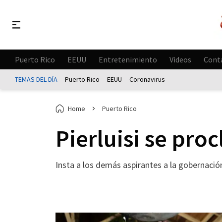
Puerto Rico
EEUU
Entretenimiento
Videos
Cont
TEMAS DEL DÍA
Puerto Rico
EEUU
Coronavirus
Home
Puerto Rico
Pierluisi se pr
Insta a los demás aspirantes a la gobernació