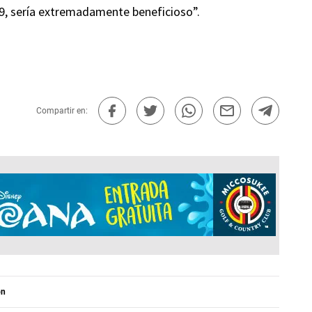
019, sería extremadamente beneficioso”.
Compartir en:
on