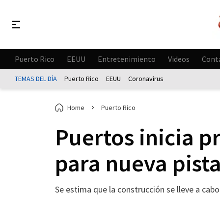
Puerto Rico
EEUU
Entretenimiento
Videos
Cont
TEMAS DEL DÍA
Puerto Rico
EEUU
Coronavirus
Home
Puerto Rico
Puertos inicia p
para nueva pist
Se estima que la construcción se lleve a cab