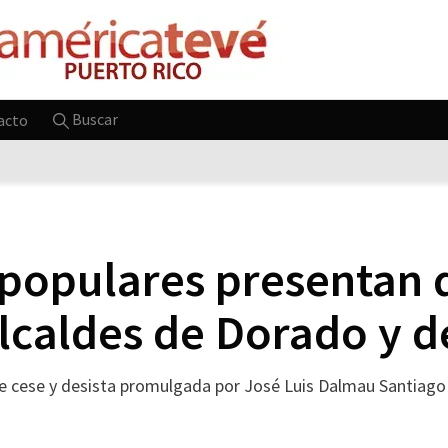
Buscar
acto
populares presentan q
alcaldes de Dorado y d
e cese y desista promulgada por José Luis Dalmau Santiago p