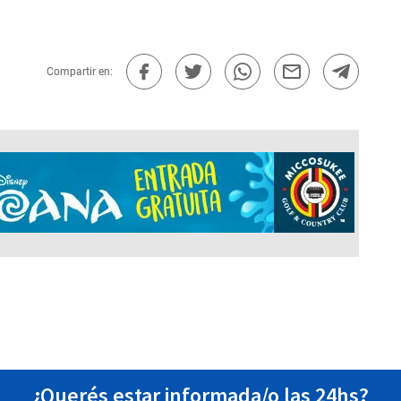
Compartir en:
¿Querés estar informada/o las 24hs?