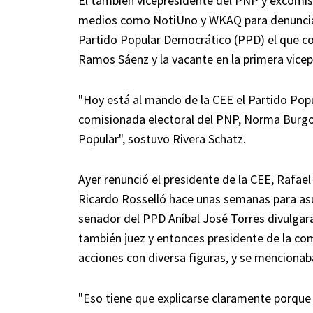
El también vicepresidente del PNP y excomis
medios como NotiUno y WKAQ para denunciar 
Partido Popular Democrático (PPD) el que cont
Ramos Sáenz y la vacante en la primera vicep
"Hoy está al mando de la CEE el Partido Popu
comisionada electoral del PNP, Norma Burgos
Popular", sostuvo Rivera Schatz.
Ayer renunció el presidente de la CEE, Raf
Ricardo Rosselló hace unas semanas para asu
senador del PPD Aníbal José Torres divulgar
también juez y entonces presidente de la co
acciones con diversa figuras, y se mencionab
"Eso tiene que explicarse claramente porque p