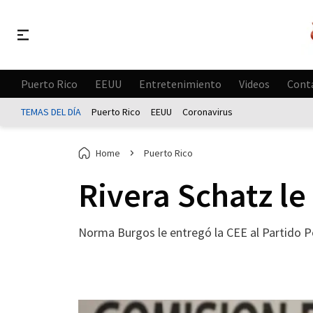
Puerto Rico
EEUU
Entretenimiento
Videos
Cont
TEMAS DEL DÍA
Puerto Rico
EEUU
Coronavirus
Home
Puerto Rico
Rivera Schatz l
Norma Burgos le entregó la CEE al Partido Po