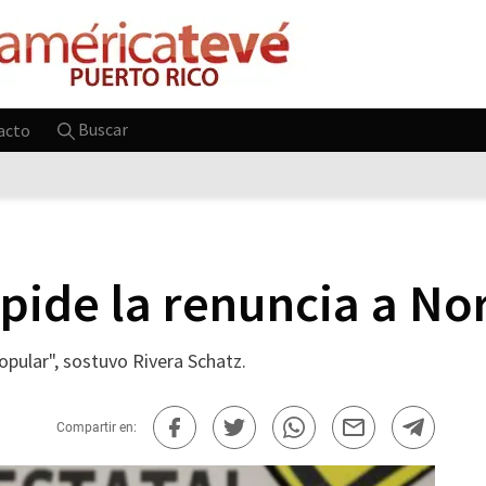
Buscar
acto
e pide la renuncia a N
pular", sostuvo Rivera Schatz.
Compartir en: