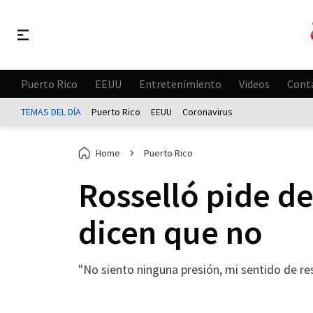
Puerto Rico
EEUU
Entretenimiento
Videos
Cont
TEMAS DEL DÍA
Puerto Rico
EEUU
Coronavirus
Home
Puerto Rico
Rosselló pide de
dicen que no
"No siento ninguna presión, mi sentido de res