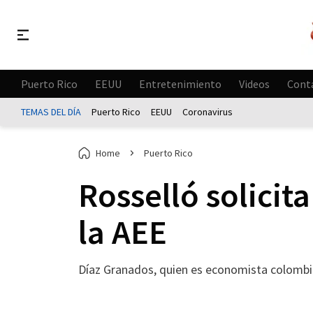
Puerto Rico
EEUU
Entretenimiento
Videos
Cont
TEMAS DEL DÍA
Puerto Rico
EEUU
Coronavirus
Home
Puerto Rico
Rosselló solicita
la AEE
Díaz Granados, quien es economista colombia