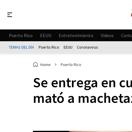
Puerto Rico
EEUU
Entretenimiento
Videos
Cont
TEMAS DEL DÍA
Puerto Rico
EEUU
Coronavirus
Home
Puerto Rico
Se entrega en c
mató a machetaz