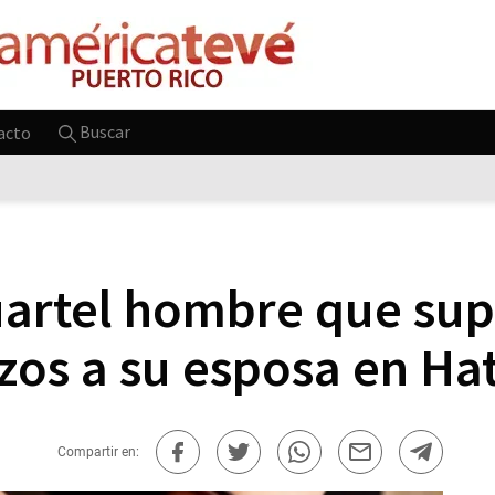
Buscar
acto
uartel hombre que su
os a su esposa en Hat
Compartir en: