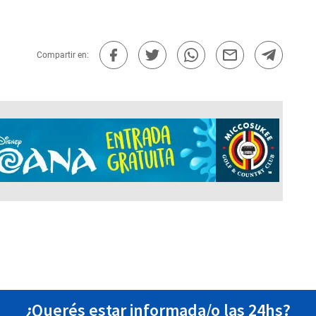
Compartir en:
¿Querés estar informada/o las 24hs?