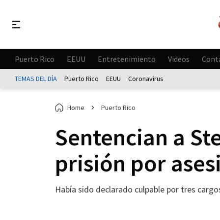
Puerto Rico
EEUU
Entretenimiento
Videos
Cont
TEMAS DEL DÍA
Puerto Rico
EEUU
Coronavirus
Home
Puerto Rico
Sentencian a St
prisión por ases
Había sido declarado culpable por tres cargo