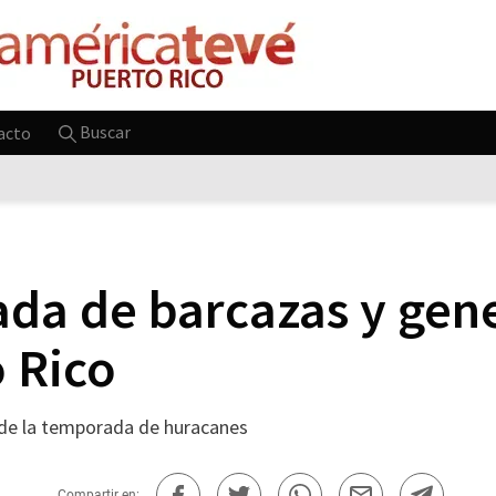
Buscar
acto
gada de barcazas y ge
 Rico
o de la temporada de huracanes
Compartir en: