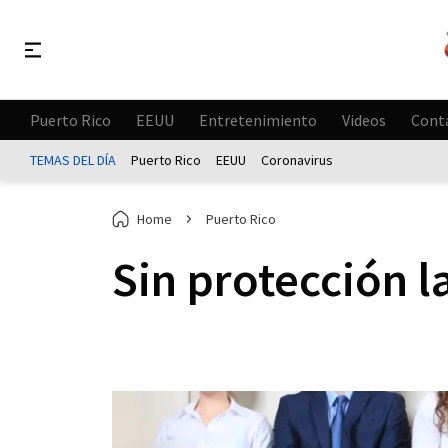
Puerto Rico
EEUU
Entretenimiento
Videos
Cont
TEMAS DEL DÍA
Puerto Rico
EEUU
Coronavirus
Home
Puerto Rico
Sin protección l