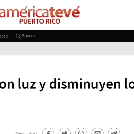
Buscar
acto
on luz y disminuyen l
Compartir en: