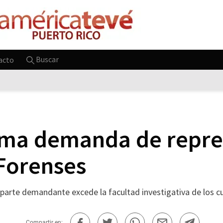
Buscar
acto
ima demanda de repre
 Forenses
a parte demandante excede la facultad investigativa de los c
Compartir en: