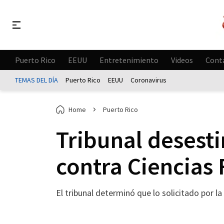
Puerto Rico
EEUU
Entretenimiento
Videos
Cont
TEMAS DEL DÍA
Puerto Rico
EEUU
Coronavirus
Home
Puerto Rico
Tribunal desest
contra Ciencias
El tribunal determinó que lo solicitado por l