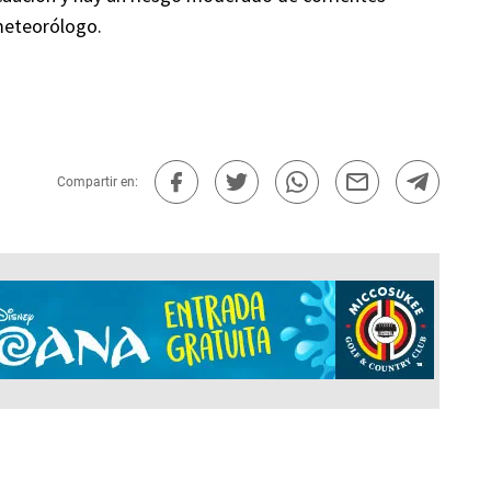
 meteorólogo.
Compartir en: