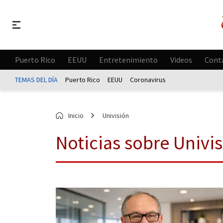
Puerto Rico
EEUU
Entretenimiento
Videos
Cont
TEMAS DEL DÍA
Puerto Rico
EEUU
Coronavirus
Inicio
Univisión
Noticias sobre Univi