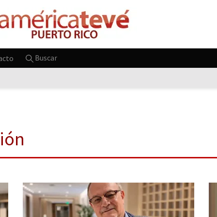
Buscar
acto
sión