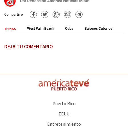
Por
Redacción América Noticias Miami
Compartir en:
TEMAS
West Palm Beach
Cuba
Balseros Cubanos
DEJA TU COMENTARIO
Puerto Rico
EEUU
Entretenimiento