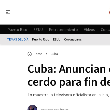
Puerto Rico
EEUU
Entretenimiento
Videos
Cont
TEMAS DEL DÍA
Puerto Rico
EEUU
Coronavirus
Home
Cuba
Cuba: Anuncian q
cerdo para fin d
Lo muestra la televisora oficialista en la isla
Por
Rolando Nápoles