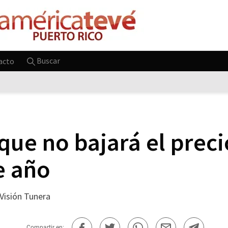
Buscar
acto
ue no bajará el preci
e año
, Visión Tunera
Compartir en: