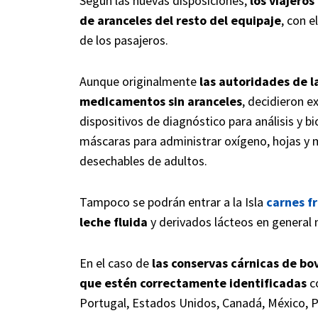
Según las nuevas disposiciones,
lo
s viajeros
de aranceles del resto del equipaje
, con e
de los pasajeros.
Aunque originalmente
las autoridades de l
medicamentos sin aranceles
, decidieron 
dispositivos de diagnóstico para análisis y b
máscaras para administrar oxígeno, hojas y ma
desechables de adultos.
Tampoco se podrán entrar a la Isla
carnes f
leche fluida
y derivados lácteos en general 
En el caso de
las conservas cárnicas de bov
que estén correctamente identificadas
c
Portugal, Estados Unidos, Canadá, México, Pa