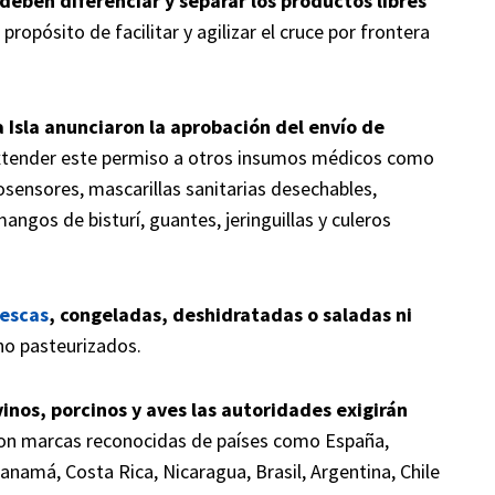
 deben diferenciar y separar los productos libres
l propósito de facilitar y agilizar el cruce por frontera
a Isla anunciaron la aprobación del envío de
extender este permiso a otros insumos médicos como
iosensores, mascarillas sanitarias desechables,
ngos de bisturí, guantes, jeringuillas y culeros
rescas
, congeladas, deshidratadas o saladas ni
no pasteurizados.
inos, porcinos y aves las autoridades exigirán
on marcas reconocidas de países como España,
namá, Costa Rica, Nicaragua, Brasil, Argentina, Chile