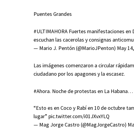
Puentes Grandes
#ULTIMAHORA
Fuertes manifestaciones en D
escuchan las cacerolas y consignas anticom
— Mario J. Pentón (@MarioJPenton)
May 14,
Las imágenes comenzaron a circular rápidame
ciudadano por los apagones y la escasez.
#Ahora
. Noche de protestas en La Habana… 
“Esto es en Coco y Rabí en 10 de octubre tam
lugar”
pic.twitter.com/i01JXvxYLQ
— Mag Jorge Castro (@MagJorgeCastro)
Ma