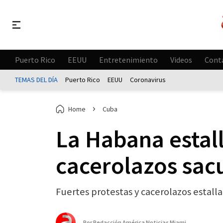
Puerto Rico
EEUU
Entretenimiento
Videos
Cont
TEMAS DEL DÍA
Puerto Rico
EEUU
Coronavirus
Home
Cuba
La Habana estall
cacerolazos sac
Fuertes protestas y cacerolazos estalla
Por
Redacción América Noticias Miami