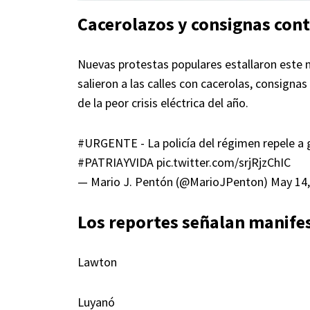
Cacerolazos y consignas con
Nuevas protestas populares estallaron este 
salieron a las calles con cacerolas, consign
de la peor crisis eléctrica del año.
#URGENTE
- La policía del régimen repele a
#PATRIAYVIDA
pic.twitter.com/srjRjzChIC
— Mario J. Pentón (@MarioJPenton)
May 14,
Los reportes señalan manife
Lawton
Luyanó