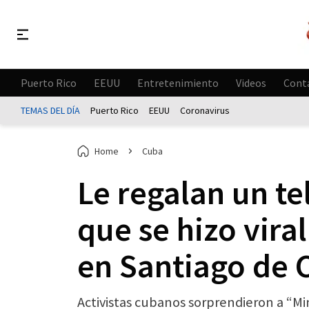
Puerto Rico
EEUU
Entretenimiento
Videos
Cont
TEMAS DEL DÍA
Puerto Rico
EEUU
Coronavirus
Home
Cuba
Le regalan un te
que se hizo viral
en Santiago de 
Activistas cubanos sorprendieron a “Min