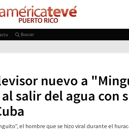
Buscar
acto
levisor nuevo a "Ming
 al salir del agua con 
Cuba
guito”, el hombre que se hizo viral durante el huracá