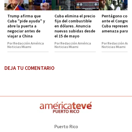
Trump afirma que
Cuba elimina el precio
Pentágono conf
Cuba "pide ayuda" y
fijo del combustible
ante el Congres
abre la puerta a
en dólares. Anuncia
Cuba representa
negociar antes de
nuevas subidas desde
amenaza para E
viajar a China
el 15 de mayo
Por Redacción América
Por Redacción América
Por Redacción Amé
Noticias Miami
Noticias Miami
Noticias Miami
DEJA TU COMENTARIO
Puerto Rico