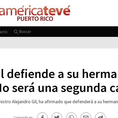
Buscar
acto
il defiende a su herm
No será una segunda 
inistro Alejandro Gil, ha afirmado que defenderá a su herman
Compartir en: