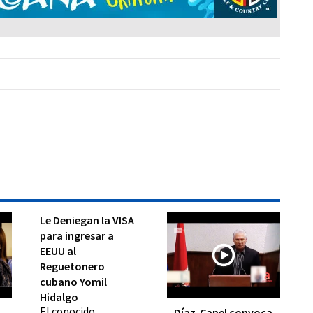
Le Deniegan la VISA
para ingresar a
EEUU al
Reguetonero
cubano Yomil
Hidalgo
El conocido
Díaz-Canel convoca