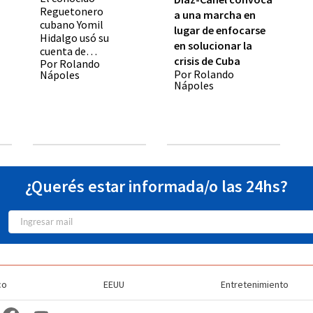
Reguetonero
a una marcha en
cubano Yomil
lugar de enfocarse
Hidalgo usó su
en solucionar la
cuenta de
crisis de Cuba
Por Rolando
Instagram para
Por Rolando
Nápoles
anunciarles a sus
Nápoles
seguidores que la
Embajada de EEUU
le negó una VISA de
NO Inmigrante al
Reguetonero
cubano Yomil
Hidalgo
¿Querés estar informada/o las 24hs?
co
EEUU
Entretenimiento