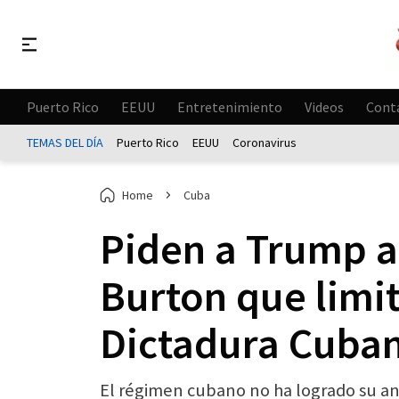
Puerto Rico
EEUU
Entretenimiento
Videos
Cont
TEMAS DEL DÍA
Puerto Rico
EEUU
Coronavirus
Home
Cuba
Piden a Trump a
Burton que limit
Dictadura Cuba
El régimen cubano no ha logrado su anh