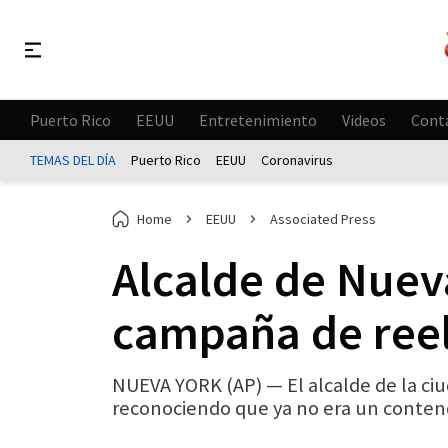
Puerto Rico
EEUU
Entretenimiento
Videos
Cont
TEMAS DEL DÍA
Puerto Rico
EEUU
Coronavirus
Home
EEUU
Associated Press
Alcalde de Nuev
campaña de ree
NUEVA YORK (AP) — El alcalde de la ci
reconociendo que ya no era un contendi