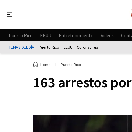
Puerto Rico
EEUU
Entretenimiento
Videos
Cont
TEMAS DEL DÍA
Puerto Rico
EEUU
Coronavirus
Home
Puerto Rico
163 arrestos po