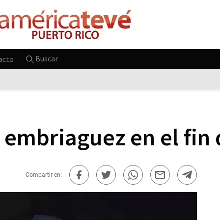
Buscar
acto
r embriaguez en el fi
Compartir en: