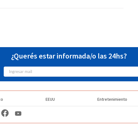
¿Querés estar informada/o las 24hs?
co
EEUU
Entretenimiento
TV Station Profiles