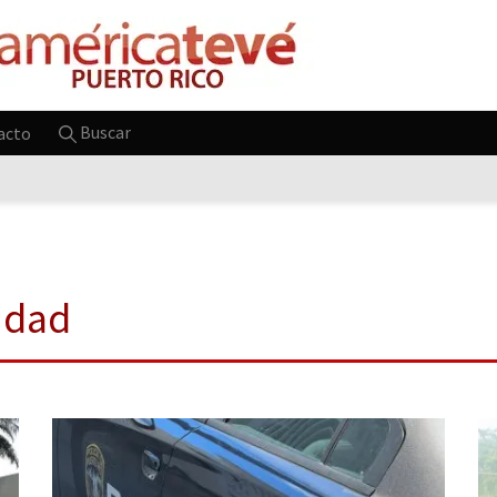
Buscar
acto
idad