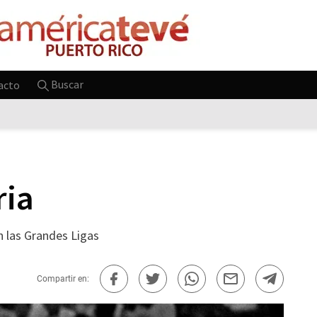
Buscar
acto
ria
n las Grandes Ligas
Compartir en: