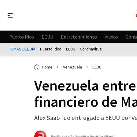
Puerto Rico
EEUU
Entretenimiento
Videos
Cont
TEMAS DEL DÍA
Puerto Rico
EEUU
Coronavirus
Home
Venezuela
EEUU
Venezuela entre
financiero de M
Alex Saab fue entregado a EEUU por Ven
Por
Redacción América Noticias Miami